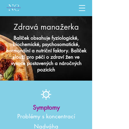
Zdravá manažerka
Balíček obsahuje fyziologické,
biochemické, psychosomatické,
hormonální a nutriční faktory. Balíček
slouží pro péči o zdraví žen ve
vysoce postavených a náročných
pozicích
Symptomy
Problémy s koncentrací
Nadváha