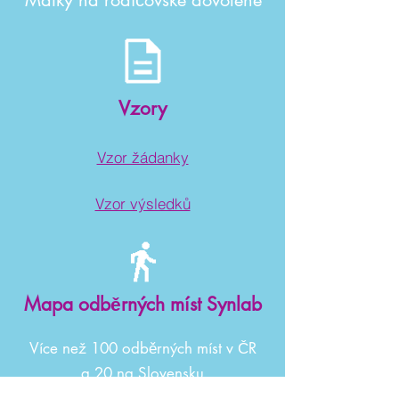
Matky na rodičovské dovolené
Vzory
Vzor žádanky
Vzor výsledků
Mapa odběrných míst Synlab
Více než 100 odběrných míst v ČR
a 20 na Slovensku