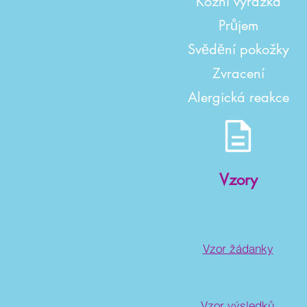
Kožní vyrážka
Průjem
Svědění pokožky
Zvracení
Alergická reakce
Vzory
Vzor žádanky
Vzor výsledků