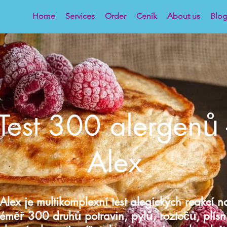
Home
Services
Order
Ceník
About us
Blo
Test 300 alergenů 
Alex
Alex je multikomplexní test alegických reakcí n
téměř 300 druhů potravin, pylů, roztočů, plísn