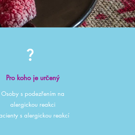
Pro koho je určený
Osoby s podezřením na
alergickou reakci
acienty s alergickou reakcí