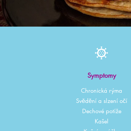
Symptomy
Chronická rýma
Svědění a slzení očí
Dechové potíže
Kašel