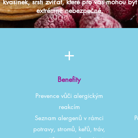
kvasinek, srsti zvířat, které pro vás mohou být
extrémně nebezpečné.
Benefity
Prevence vůči alergickým
reakcím
Seznam alergenů v rámci
P
potravy, stromů, keřů, tráv,