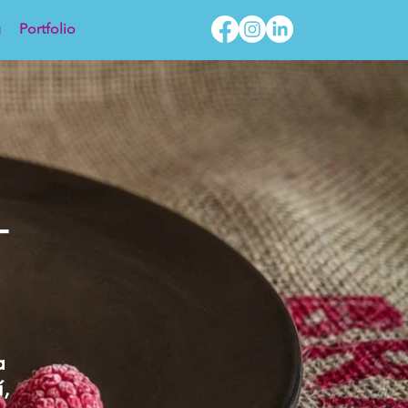
g
Portfolio
-
a
í,