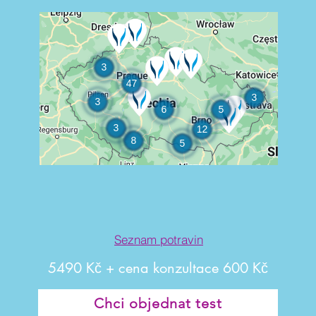
Seznam potravin
5490 Kč + cena konzultace 600 Kč
Chci objednat test