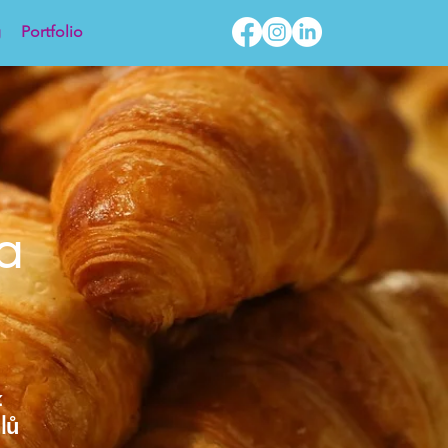
g
Portfolio
a
z
lů