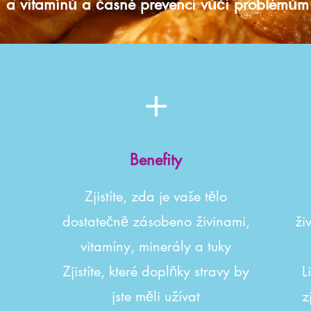
a vitamínů a časné prevenci vůči problémům
Benefity
Zjistíte, zda je vaše tělo
dostatečně zásobeno živinami,
ži
vitamíny, minerály a tuky
Zjistíte, které doplňky stravy by
L
jste měli užívat
z