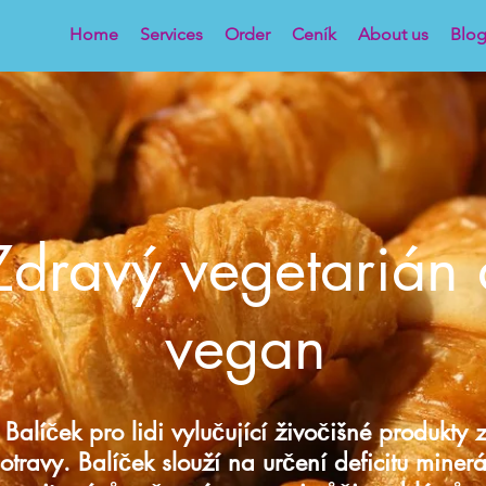
Home
Services
Order
Ceník
About us
Blo
Zdravý vegetarián 
vegan
Balíček pro lidi vylučující živočišné produkty 
otravy. Balíček slouží na určení deficitu minerá