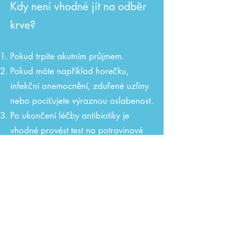
Kdy není vhodné jít na odběr
krve?
Pokud trpíte akutním průjmem.
Pokud máte například horečku,
infekční onemocnění, zduřené uzliny
nebo pociťujete výraznou oslabenost.
Po ukončení léčby antibiotiky je
vhodné provést test na potravinové
intolerance až po uplynutí 2 měsíců
od zahájení léčby.
Nejsou vhodné testy po chirurgických
zákrocích, minimálně 3 měsíce po
operaci.
Pokud máte potíže se zuby, například